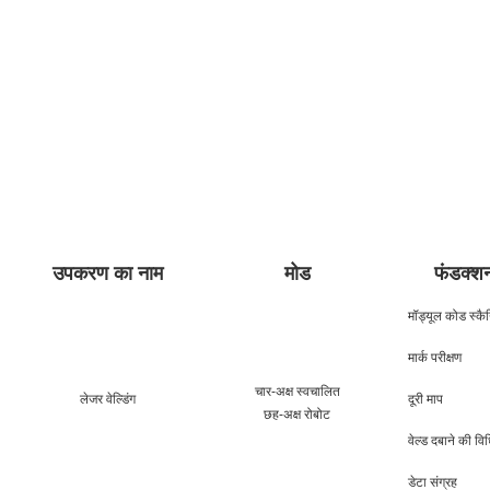
उपकरण का नाम
मोड
फंडक्श
मॉड्यूल कोड स्कैन
मार्क परीक्षण
चार-अक्ष स्वचालित
लेजर वेल्डिंग
दूरी माप
छह-अक्ष रोबोट
वेल्ड दबाने की वि
डेटा संग्रह