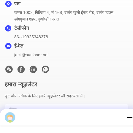
पता
कमरा 1002, बिल्डिंग 4, नं.168, दलांग फुली ईस्ट रोड, दलांग टाउन,
डोंगगुआन शहर, गुआंग्डोंग प्रांत
टेलीफोन
86--19925348378
ई-मेल
jack@sunlaser.net
हमारा न्यूज़लैटर
छूट और अधिक के लिए हमारे न्यूज़लेटर की सदस्यता लें।