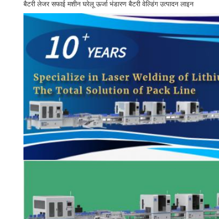
बैटरी लेजर सफाई मशीन घरेलू ऊर्जा भंडारण बैटरी वेल्डिंग उत्पादन लाइन