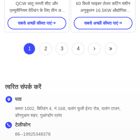
QCW धातु जस्ती शीट और
60 किलो फाइबर लेजर कटिंग मशीन
एल्यूमीनियम वेल्डिंग के लिए तीन अक्ष
अनुकूलन 16.5KW औद्योगिक
फाइबर लेजर वेल्डिंग मशीन
स्वचालित सीएनसी मशीन
सबसे अच्छी कीमत पाएं
सबसे अच्छी कीमत पाएं
1
2
3
4
त्वरित संपर्क करें
पता
कमरा 1002, बिल्डिंग 4, नं.168, दलांग फुली ईस्ट रोड, दलांग टाउन,
डोंगगुआन शहर, गुआंग्डोंग प्रांत
टेलीफोन
86--19925348378