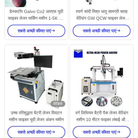
डेस्कटॉप Galvo Co2 आरएफ यूवी
स्वर्ण चांदी मिश्र धातु सामग्री सतह
फाइबर लेजर मार्किंग मशीन 1-5K HZ
वेल्डिंग GW QCW फाइबर लेजर
मॉड्यूलेशन आवृत्ति के साथ
वेल्डिंग मशीन
सबसे अच्छी कीमत पाएं
सबसे अच्छी कीमत पाएं
वीडियो
उच्च परिशुद्धता बैटरी लेजर विघटन
वर्ग लिथियम बैटरी पैक लेजर वेल्डिंग
मशीन फाइबर यूवी लेजर अंकन मशीन
मशीन 10 मीटर फाइबर लंबाई और
बाहरी जल शीतलन प्रणाली के साथ
सबसे अच्छी कीमत पाएं
सबसे अच्छी कीमत पाएं